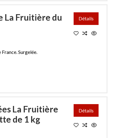
e La Fruitière du
Détails
 France. Surgelée.
ées La Fruitière
Détails
tte de 1 kg