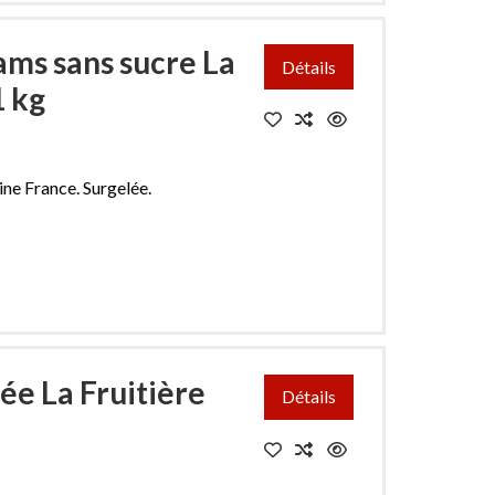
ams sans sucre La
Détails
1 kg
ine France. Surgelée.
ée La Fruitière
Détails