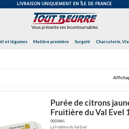
LIVRAISON UNIQUEMENT EN ÎLE DE FRANCE
uit et légumes
Matière première
Surgelé
Charcuterie, Vi
Affichag
Purée de citrons jaun
Fruitière du Val Evel 
0003465
La Fruitière du Val Evel