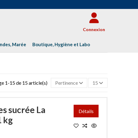
Connexion
andes, Marée
Boutique, Hygiène et Labo
e 1-15 de 15 article(s)
Pertinence
15
es sucrée La
Détails
1 kg