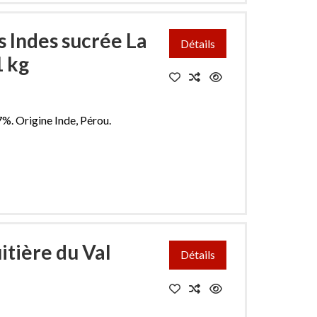
 Indes sucrée La
Détails
1 kg
%. Origine Inde, Pérou.
itière du Val
Détails