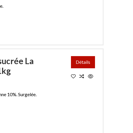
e.
sucrée La
Détails
1kg
nne 10%. Surgelée.