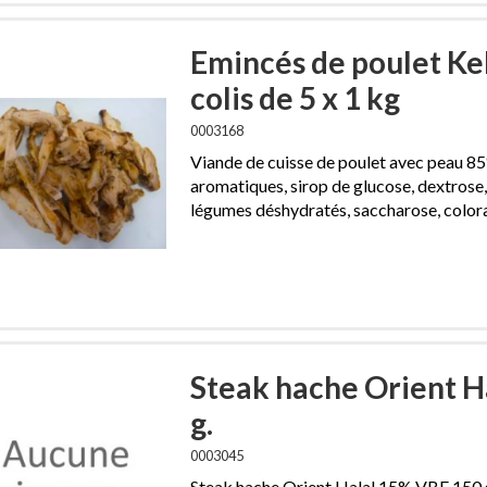
Emincés de poulet Ke
colis de 5 x 1 kg
0003168
Viande de cuisse de poulet avec peau 85
aromatiques, sirop de glucose, dextrose,
légumes déshydratés, saccharose, colora
Steak hache Orient H
g.
0003045
Steak hache Orient Halal 15% VBF 150 