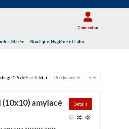
Connexion
andes, Marée
Boutique, Hygiène et Labo
chage 1-5 de 5 article(s)
Pertinence
5
l (10x10) amylacé
Détails
e, sans peau, désossée, parée,