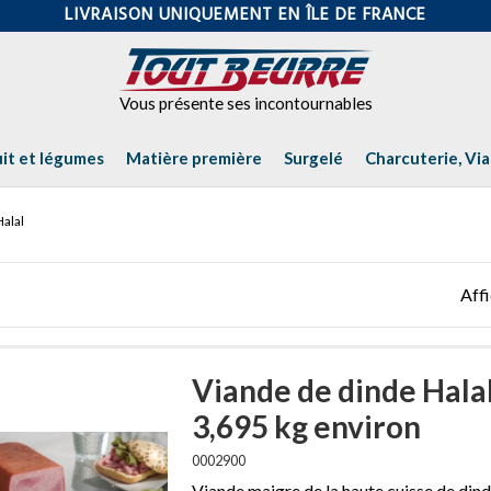
LIVRAISON UNIQUEMENT EN ÎLE DE FRANCE
uit et légumes
Matière première
Surgelé
Charcuterie, Vi
Halal
Affi
Viande de dinde Hala
3,695 kg environ
0002900
Viande maigre de la haute cuisse de dind