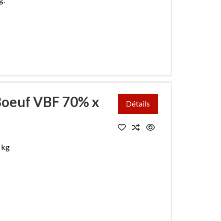
Boeuf VBF 70% x
Détails
 kg