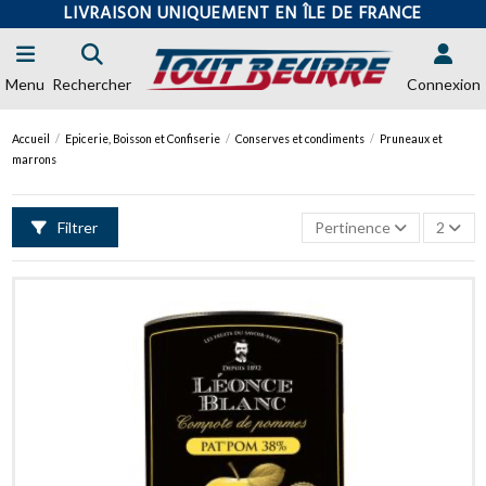
LIVRAISON UNIQUEMENT EN ÎLE DE FRANCE
Menu
Rechercher
Connexion
Accueil
Epicerie, Boisson et Confiserie
Conserves et condiments
Pruneaux et
marrons
Filtrer
Pertinence
2